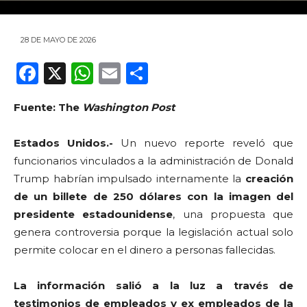
28 DE MAYO DE 2026
F
X
W
E
C
a
h
m
o
Fuente: The
Washington Post
c
a
ai
m
e
ts
l
p
Estados Unidos.-
Un nuevo reporte reveló que
b
A
ar
funcionarios vinculados a la administración de Donald
o
p
ti
Trump habrían impulsado internamente la
creación
de un billete de 250 dólares con la imagen del
o
p
r
presidente estadounidense
, una propuesta que
k
genera controversia porque la legislación actual solo
permite colocar en el dinero a personas fallecidas.
La información salió a la luz a través de
testimonios de empleados y ex empleados de la