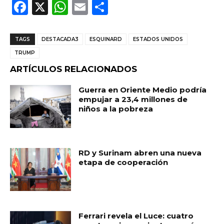
F
X
W
E
C
a
h
m
o
c
a
ai
m
TAGS
DESTACADA3
ESQUINARD
ESTADOS UNIDOS
e
ts
l
p
TRUMP
b
A
ar
ARTÍCULOS RELACIONADOS
o
p
ti
Guerra en Oriente Medio podría
o
p
r
empujar a 23,4 millones de
niños a la pobreza
k
RD y Surinam abren una nueva
etapa de cooperación
Ferrari revela el Luce: cuatro