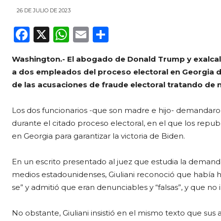
26 DE JULIO DE 2023
F
X
W
E
C
a
h
m
o
Washington.- El abogado de Donald Trump y exalcal
c
a
ai
m
a dos empleados del proceso electoral en Georgia d
e
ts
l
p
de las acusaciones de fraude electoral tratando de n
b
A
ar
o
p
ti
Los dos funcionarios -que son madre e hijo- demandaro
durante el citado proceso electoral, en el que los rep
o
p
r
en Georgia para garantizar la victoria de Biden.
k
En un escrito presentado al juez que estudia la demand
medios estadounidenses, Giuliani reconoció que había h
se” y admitió que eran denunciables y “falsas”, y que n
No obstante, Giuliani insistió en el mismo texto que sus