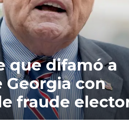
e que difamó a
 Georgia con
e fraude elector