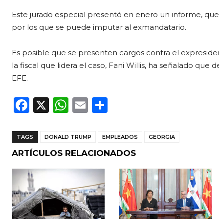
Este jurado especial presentó en enero un informe, q
por los que se puede imputar al exmandatario.
Es posible que se presenten cargos contra el expresiden
la fiscal que lidera el caso, Fani Willis, ha señalado qu
EFE.
F
X
W
E
C
a
h
m
o
c
a
ai
m
TAGS
DONALD TRUMP
EMPLEADOS
GEORGIA
e
ts
l
p
ARTÍCULOS RELACIONADOS
b
A
ar
o
p
ti
o
p
r
k