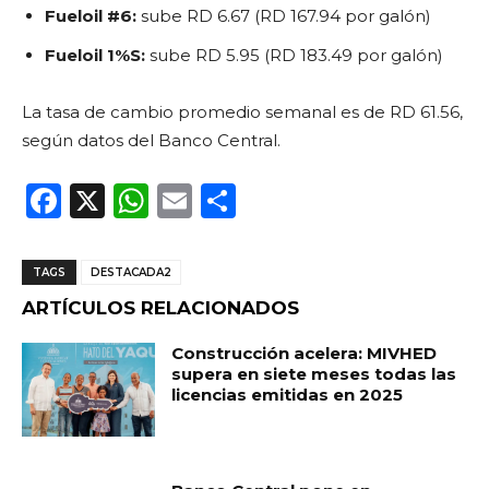
Fueloil #6:
sube RD 6.67 (RD 167.94 por galón)
Fueloil 1%S:
sube RD 5.95 (RD 183.49 por galón)
La tasa de cambio promedio semanal es de RD 61.56,
según datos del Banco Central.
F
X
W
E
C
a
h
m
o
c
a
ai
m
TAGS
DESTACADA2
e
ts
l
p
ARTÍCULOS RELACIONADOS
b
A
ar
Construcción acelera: MIVHED
o
p
ti
supera en siete meses todas las
licencias emitidas en 2025
o
p
r
k