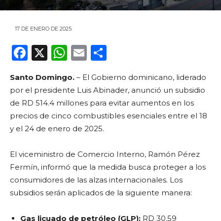
17 DE ENERO DE 2025
F
X
W
E
C
a
h
m
o
Santo Domingo.
– El Gobierno dominicano, liderado
c
a
ai
m
por el presidente Luis Abinader, anunció un subsidio
e
ts
l
p
de RD 514.4 millones para evitar aumentos en los
b
A
ar
precios de cinco combustibles esenciales entre el 18
o
p
ti
y el 24 de enero de 2025.
o
p
r
El viceministro de Comercio Interno, Ramón Pérez
k
Fermín, informó que la medida busca proteger a los
consumidores de las alzas internacionales. Los
subsidios serán aplicados de la siguiente manera:
Gas licuado de petróleo (GLP):
RD 30.59