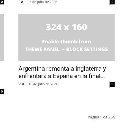
F A
-
22 de julio de 2026
0
0
Argentina remonta a Inglaterra y
enfrentará a España en la final...
R H
-
16 de julio de 2026
0
0
Página 1 de 264