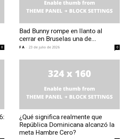
Bad Bunny rompe en llanto al
cerrar en Bruselas una de...
F A
-
23 de julio de 2026
0
0
6:
¿Qué significa realmente que
República Dominicana alcanzó la
meta Hambre Cero?