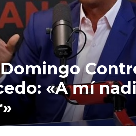
o Domingo Contr
cedo: «A mí nad
r»