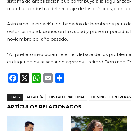
sistema de arborización que contribuya a la regularizac
marcha la industria del reciclaje de los plásticos, con l
Asimismo, la creación de brigadas de bomberos para da
evitar las inundaciones en la ciudad y prevenir pérdida
noviembre del año pasado.
“Yo prefiero involucrarme en el debate de los problema
en lugar de estar sacando agravios “, reiteró Domingo C
F
X
W
E
C
a
h
m
o
c
a
ai
m
TAGS
ALCALDÍA
DISTRITO NACIONAL
DOMINGO CONTRERAS
e
ts
l
p
ARTÍCULOS RELACIONADOS
b
A
ar
o
p
ti