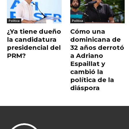
o
p
r
k
Política
Política
¿Ya tiene dueño
Cómo una
la candidatura
dominicana de
presidencial del
32 años derrotó
PRM?
a Adriano
Espaillat y
cambió la
política de la
diáspora