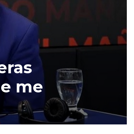
eras
ie me