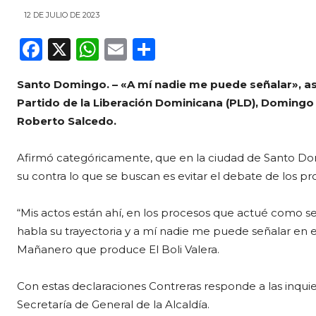
12 DE JULIO DE 2023
F
X
W
E
C
a
h
m
o
Santo Domingo. – «A mí nadie me puede señalar», así
c
a
ai
m
Partido de la Liberación Dominicana (PLD), Domingo C
e
ts
l
p
Roberto Salcedo.
b
A
ar
o
p
ti
Afirmó categóricamente, que en la ciudad de Santo Dom
su contra lo que se buscan es evitar el debate de los pr
o
p
r
k
“Mis actos están ahí, en los procesos que actué como s
habla su trayectoria y a mí nadie me puede señalar en e
Mañanero que produce El Boli Valera.
Con estas declaraciones Contreras responde a las inqui
Secretaría de General de la Alcaldía.