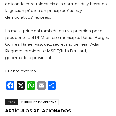
aplicando cero tolerancia a la corrupción y basando
la gestión pública en principios éticos y
democráticos”, expresó.
La mesa principal también estuvo presidida por el
presidente del PRM en ese municipio, Rafael Burgos
Gómez; Rafael Vásquez, secretario general; Adán
Peguero, presidente MSDE;Julia Drullard,
gobernadora provincial.
Fuente externa
F
X
W
E
C
a
h
m
o
c
a
ai
m
TAGS
REPÚBLICA DOMINICANA
e
ts
l
p
ARTÍCULOS RELACIONADOS