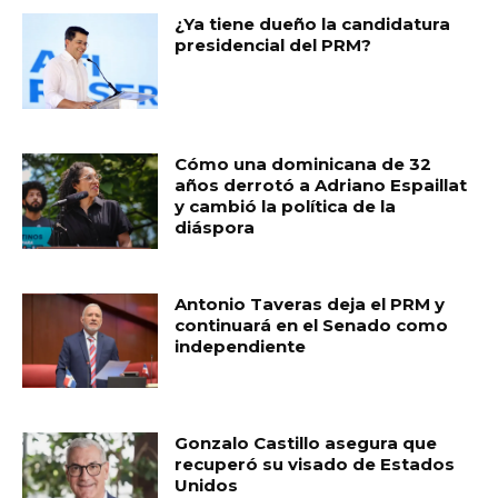
b
A
ar
¿Ya tiene dueño la candidatura
o
p
ti
presidencial del PRM?
o
p
r
k
Cómo una dominicana de 32
años derrotó a Adriano Espaillat
y cambió la política de la
diáspora
Antonio Taveras deja el PRM y
continuará en el Senado como
independiente
Gonzalo Castillo asegura que
recuperó su visado de Estados
Unidos