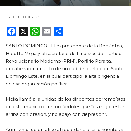
2 DE JULIO DE 2023
F
X
W
E
C
a
h
m
o
SANTO DOMINGO.- El expresidente de la República,
c
a
ai
m
Hipólito Mejía y el secretario de Finanzas del Partido
e
ts
l
p
Revolucionario Moderno (PRM), Porfirio Peralta,
b
A
ar
encabezaron un acto de unidad del partido en Santo
o
p
ti
Domingo Este, en la cual participó la alta dirigencia
de esa organización política.
o
p
r
k
Mejía llamó a la unidad de los dirigentes perremeístas
en este municipio, recordándoles que “es mejor estar
arriba con presión, y no abajo con depresión”.
Asimismo, fue enfático al recordarle a los dirigentes y