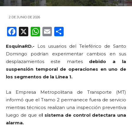
2 DE JUNIO DE 2026
F
X
W
E
C
a
h
m
o
EsquinaRD.-
Los usuarios del Teleférico de Santo
c
a
ai
m
Domingo podrían experimentar cambios en sus
e
ts
l
p
desplazamientos este martes
debido a la
b
A
ar
suspensión temporal de operaciones en uno de
o
p
ti
los segmentos de la Línea 1.
o
p
r
La Empresa Metropolitana de Transporte (MT)
k
informó que el Tramo 2 permanece fuera de servicio
mientras técnicos realizan una inspección preventiva
luego de que e
l sistema de control detectara una
alarma.