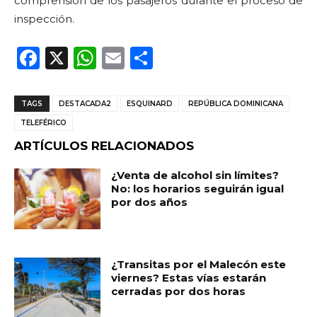
comprensión de los pasajeros durante el proceso de
inspección.
F
X
W
E
C
a
h
m
o
c
a
ai
m
TAGS
DESTACADA2
ESQUINARD
REPÚBLICA DOMINICANA
e
ts
l
p
TELEFÉRICO
b
A
ar
ARTÍCULOS RELACIONADOS
o
p
ti
¿Venta de alcohol sin límites?
o
p
r
No: los horarios seguirán igual
por dos años
k
¿Transitas por el Malecón este
viernes? Estas vías estarán
cerradas por dos horas