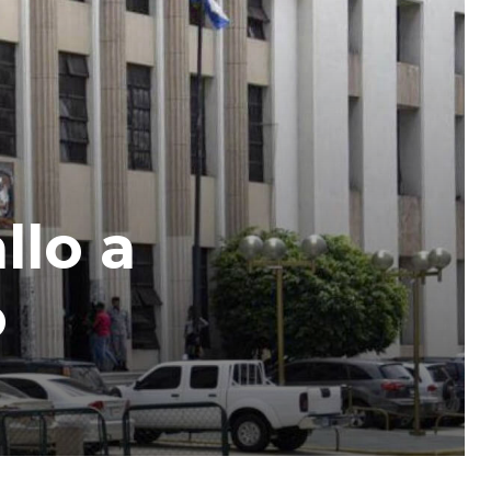
llo a
o