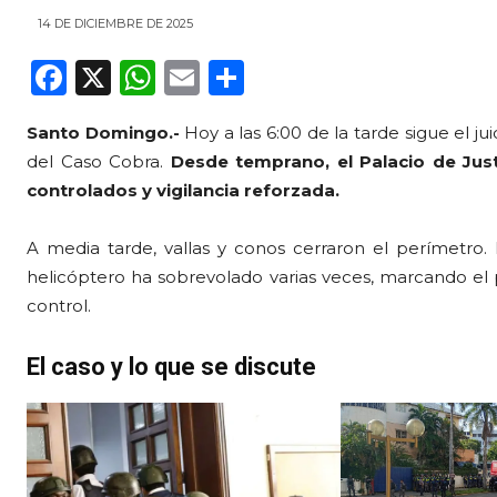
14 DE DICIEMBRE DE 2025
F
X
W
E
C
a
h
m
o
Santo Domingo.-
Hoy a las 6:00 de la tarde sigue el j
c
a
ai
m
del Caso Cobra.
Desde temprano, el Palacio de Just
e
ts
l
p
controlados y vigilancia reforzada.
b
A
ar
o
p
ti
A media tarde, vallas y conos cerraron el perímetro.
helicóptero ha sobrevolado varias veces, marcando el 
o
p
r
control.
k
El caso y lo que se discute