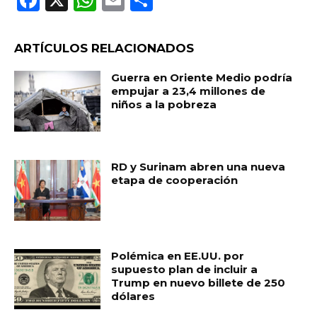
a
h
m
o
c
a
ai
m
ARTÍCULOS RELACIONADOS
e
ts
l
p
Guerra en Oriente Medio podría
b
A
ar
empujar a 23,4 millones de
niños a la pobreza
o
p
ti
o
p
r
k
RD y Surinam abren una nueva
etapa de cooperación
Polémica en EE.UU. por
supuesto plan de incluir a
Trump en nuevo billete de 250
dólares