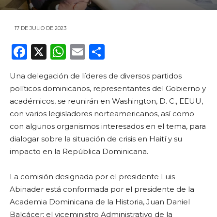
17 DE JULIO DE 2023
F
X
W
E
C
a
h
m
o
Una delegación de líderes de diversos partidos
c
a
ai
m
políticos dominicanos, representantes del Gobierno y
e
ts
l
p
académicos, se reunirán en Washington, D. C., EEUU,
b
A
ar
con varios legisladores norteamericanos, así como
o
p
ti
con algunos organismos interesados en el tema, para
dialogar sobre la situación de crisis en Haití y su
o
p
r
impacto en la República Dominicana.
k
La comisión designada por el presidente Luis
Abinader está conformada por el presidente de la
Academia Dominicana de la Historia, Juan Daniel
Balcácer; el viceministro Administrativo de la