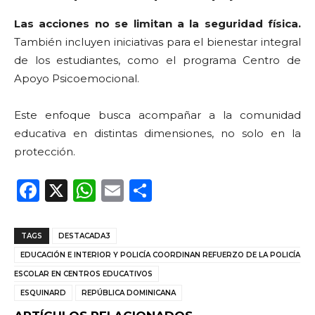
Las acciones no se limitan a la seguridad física.
También incluyen iniciativas para el bienestar integral
de los estudiantes, como el programa Centro de
Apoyo Psicoemocional.
Este enfoque busca acompañar a la comunidad
educativa en distintas dimensiones, no solo en la
protección.
F
X
W
E
C
a
h
m
o
c
a
ai
m
TAGS
DESTACADA3
e
ts
l
p
EDUCACIÓN E INTERIOR Y POLICÍA COORDINAN REFUERZO DE LA POLICÍA
b
A
ar
ESCOLAR EN CENTROS EDUCATIVOS
ESQUINARD
REPÚBLICA DOMINICANA
o
p
ti