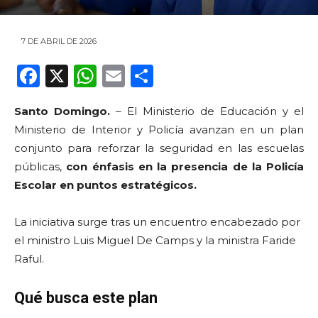
7 DE ABRIL DE 2026
F
X
W
E
C
a
h
m
o
Santo Domingo.
– El Ministerio de Educación y el
c
a
ai
m
Ministerio de Interior y Policía avanzan en un plan
e
ts
l
p
conjunto para reforzar la seguridad en las escuelas
b
A
ar
públicas,
con énfasis en la presencia de la Policía
o
p
ti
Escolar en puntos estratégicos.
o
p
r
La iniciativa surge tras un encuentro encabezado por
k
el ministro Luis Miguel De Camps y la ministra Faride
Raful.
Qué busca este plan