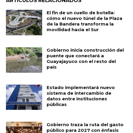
ARTÍCULOS RELACIONADOS
o
p
r
k
El fin de un cuello de botella:
cómo el nuevo túnel de la Plaza
de la Bandera transforma la
movilidad hacia el Sur
Gobierno inicia construcción del
puente que conectará a
Guayajayuco con el resto del
país
Estado implementará nuevo
sistema de intercambio de
datos entre instituciones
públicas
Gobierno traza la ruta del gasto
público para 2027 con énfasis