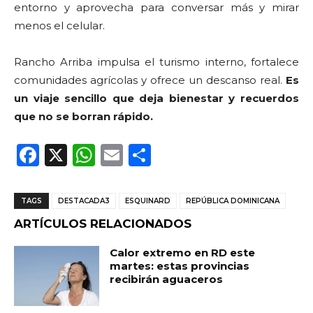
entorno y aprovecha para conversar más y mirar
menos el celular.
Rancho Arriba impulsa el turismo interno, fortalece
comunidades agrícolas y ofrece un descanso real.
Es
un viaje sencillo que deja bienestar y recuerdos
que no se borran rápido.
F
X
W
E
C
a
h
m
o
c
a
ai
m
TAGS
DESTACADA3
ESQUINARD
REPÚBLICA DOMINICANA
e
ts
l
p
ARTÍCULOS RELACIONADOS
b
A
ar
Calor extremo en RD este
o
p
ti
martes: estas provincias
recibirán aguaceros
o
p
r
k