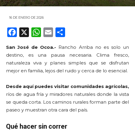
16 DE ENERO DE 2026
F
X
W
E
C
a
h
m
o
San José de Ocoa.-
Rancho Arriba no es solo un
c
a
ai
m
destino, es una pausa necesaria. Clima fresco,
e
ts
l
p
naturaleza viva y planes simples que se disfrutan
b
A
ar
mejor en familia, lejos del ruido y cerca de lo esencial.
o
p
ti
Desde aquí puedes visitar comunidades agrícolas,
o
p
r
ríos de agua fría y miradores naturales donde la vista
k
se queda corta. Los caminos rurales forman parte del
paseo y muestran otra cara del país.
Qué hacer sin correr