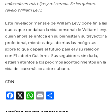
enfocado en mis hijos y mi carrera. Se les quiere».
reveló William Levy.
Este revelador mensaje de William Levy pone fin a las
dudas que rondaban la vida personal de William Levy,
quien ahora se enfoca en su bienestar y su trayectoria
profesional, mientras deja abiertas las incógnitas
sobre lo que depara el futuro para él y su relación
con Elizabeth Gutiérrez. Sus seguidores, sin duda,
estarán atentos a los próximos acontecimientos en la
vida del carismático actor cubano.
CDN
F
X
W
E
C
a
h
m
o
c
a
ai
m