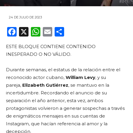
24 DE JULIO DE 2023
F
X
W
E
C
a
h
m
o
ESTE BLOQUE CONTIENE CONTENIDO
c
a
ai
m
INESPERADO O NO VÁLIDO.
e
ts
l
p
b
A
ar
Durante semanas, el estatus de la relación entre el
o
p
ti
reconocido actor cubano,
William Levy
, y su
pareja,
Elizabeth Gutiérrez
, se mantuvo en la
o
p
r
incertidumbre. Recordando el anuncio de su
k
separación el año anterior, esta vez, ambos
protagonistas volvieron a generar sospechas a través
de enigmáticos mensajes en sus cuentas de
Instagram, que hacían referencia al amor y la
decepción.