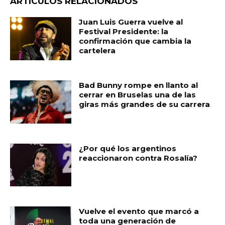
ARTÍCULOS RELACIONADOS
e
ts
l
p
Juan Luis Guerra vuelve al
b
A
ar
Festival Presidente: la
confirmación que cambia la
o
p
ti
cartelera
o
p
r
k
Bad Bunny rompe en llanto al
cerrar en Bruselas una de las
giras más grandes de su carrera
¿Por qué los argentinos
reaccionaron contra Rosalía?
Vuelve el evento que marcó a
toda una generación de