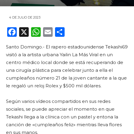
4 DE JULIO DE 2023
F
X
W
E
C
a
h
m
o
Santo Domingo.- El rapero estadounidense Tekashi69
c
a
ai
m
visitó a la artista urbana Yailin La Más Viral en un
e
ts
l
p
centro médico local donde se está recuperando de
b
A
ar
una cirugía plástica para celebrar junto a ella el
o
p
ti
cumpleaños número 21 de la joven cantante a la que
le regaló un reloj Rolex y $500 mil dólares.
o
p
r
k
Según varios vídeos compartidos en sus redes
sociales, se puede apreciar el momento en que
Tekashi llega a la clínica con un pastel y entona la
canción de «cumpleaños feliz» mientras lleva flores
en sus manos.