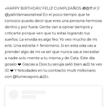
«HAPPY BIRTHDAY/ FELIZ CUMPLEAÑOS 🎁🎂🎊🎉🎈
@yailinlamasviralreal En el poco tiempo que te
conozco puedo decir que eres una persona hermosa
dentro y por fuera. Gente van a opinar siempre y
criticarte porque ven que tu estas logrando tus
sueños. La envidia es algo feo. Yo veo mucho de mi
enti. Una estrella ⭐️ fenómeno. Si en esta vida vas a
prender algo de mi va ser que nunca vas a necesitar
a nadie solo mente a tu misma y de Cata. Este día
gosalo ❤️ Gracias a Dios tu serujia salió bien 🙏🏻 te ves
👌🏻 ❤️ Y felicidades en tu contracto multi millionario
con @fumevapors 🙏🏻».