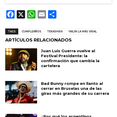
F
X
W
E
C
a
h
m
o
c
a
ai
m
TAGS
CUMPLEAÑOS
TEKASHI69
YAILIN LA MÁS VIRAL
e
ts
l
p
ARTÍCULOS RELACIONADOS
b
A
ar
Juan Luis Guerra vuelve al
o
p
ti
Festival Presidente: la
confirmación que cambia la
o
p
r
cartelera
k
Bad Bunny rompe en llanto al
cerrar en Bruselas una de las
giras más grandes de su carrera
¿Por qué los argentinos