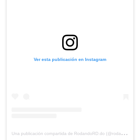
Ver esta publicación en Instagram
U
na publicación compartida de RodandoRD.do (@rodandorddo)