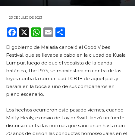
23 DE JULIO DE 2023
F
X
W
E
C
a
h
m
o
El gobierno de Malasia canceló el Good Vibes
c
a
ai
m
Festival, que se llevaba a cabo en la ciudad de Kuala
e
ts
l
p
Lumpur, luego de que el vocalista de la banda
b
A
ar
británica, The 1975, se manifestara en contra de las
o
p
ti
leyes contra la comunidad LGBT+ de aquel país y
besara en la boca a uno de sus compañeros en
o
p
r
pleno escenario.
k
Los hechos ocurrieron este pasado viernes, cuando
Matty Healy, exnovio de Taylor Swift, lanzó un fuerte
discurso contra las normas que sancionan hasta con
20 años de prisión las conductas homosexuales en el