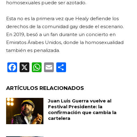
homosexuales puede ser azotado.
Esta no es la primera vez que Healy defiende los
derechos de la comunidad gay desde el escenario.
En 2019, besó a un fan durante un concierto en
Emiratos Árabes Unidos, donde la homosexualidad
también es penalizada.
F
X
W
E
C
a
h
m
o
c
a
ai
m
ARTÍCULOS RELACIONADOS
e
ts
l
p
Juan Luis Guerra vuelve al
b
A
ar
Festival Presidente: la
confirmación que cambia la
o
p
ti
cartelera
o
p
r
k