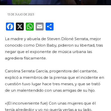
13 DE JULIO DE 2023
F
X
W
E
C
a
h
m
o
La madre y abuela de Steven Diloné Serrata, mejor
c
a
ai
m
conocido como Dilon Baby, pidieron su libertad, tras
e
ts
l
p
negar que el exponente de música urbana las
b
A
ar
agrediera físicamente.
o
p
ti
Carolina Serrata García, progenitora del cantante,
o
p
r
explicó a miembros de la prensa que el incidente en
k
cuestión tuvo lugar hace tres meses, y que se trató
de un malentendido con unas amigas de su hijo.
«(El inconveniente fue) Con unas mujeres que él
tenía alrededor y yo no quería verlas a su lado,