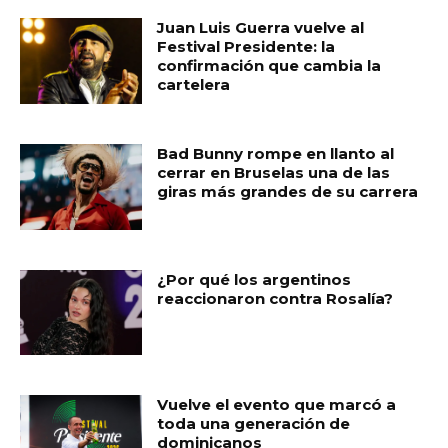
b
A
ar
Juan Luis Guerra vuelve al
o
p
ti
Festival Presidente: la
confirmación que cambia la
o
p
r
cartelera
k
Bad Bunny rompe en llanto al
cerrar en Bruselas una de las
giras más grandes de su carrera
¿Por qué los argentinos
reaccionaron contra Rosalía?
Vuelve el evento que marcó a
toda una generación de
dominicanos