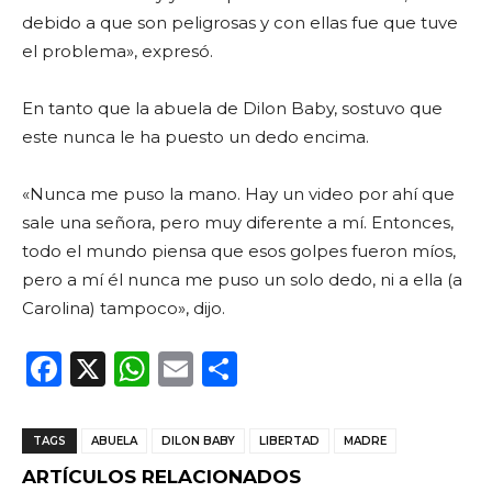
debido a que son peligrosas y con ellas fue que tuve
el problema», expresó.
En tanto que la abuela de Dilon Baby, sostuvo que
este nunca le ha puesto un dedo encima.
«Nunca me puso la mano. Hay un video por ahí que
sale una señora, pero muy diferente a mí. Entonces,
todo el mundo piensa que esos golpes fueron míos,
pero a mí él nunca me puso un solo dedo, ni a ella (a
Carolina) tampoco», dijo.
F
X
W
E
C
a
h
m
o
c
a
ai
m
TAGS
ABUELA
DILON BABY
LIBERTAD
MADRE
e
ts
l
p
ARTÍCULOS RELACIONADOS