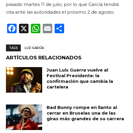
pasado martes 11 de julio, por lo que García tendrá
cita ante las autoridades el próximo 2 de agosto.
F
X
W
E
C
a
h
m
o
c
a
ai
m
TAGS
LUZ GARCÍA
e
ts
l
p
ARTÍCULOS RELACIONADOS
b
A
ar
Juan Luis Guerra vuelve al
o
p
ti
Festival Presidente: la
confirmación que cambia la
o
p
r
cartelera
k
Bad Bunny rompe en llanto al
cerrar en Bruselas una de las
giras más grandes de su carrera