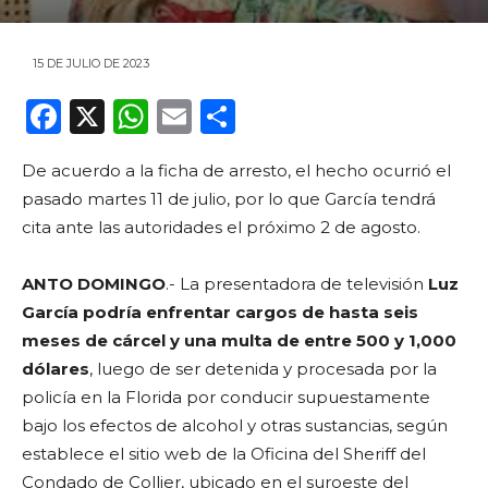
15 DE JULIO DE 2023
F
X
W
E
C
a
h
m
o
De acuerdo a la ficha de arresto, el hecho ocurrió el
c
a
ai
m
pasado martes 11 de julio, por lo que García tendrá
e
ts
l
p
cita ante las autoridades el próximo 2 de agosto.
b
A
ar
o
p
ti
ANTO DOMINGO
.- La presentadora de televisión
Luz
García podría enfrentar cargos de hasta seis
o
p
r
meses de cárcel y una multa de entre 500 y 1,000
k
dólares
, luego de ser detenida y procesada por la
policía en la Florida por conducir supuestamente
bajo los efectos de alcohol y otras sustancias, según
establece el sitio web de la Oficina del Sheriff del
Condado de Collier, ubicado en el suroeste del