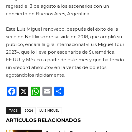
regresó el 3 de agosto a los escenarios con un
concierto en Buenos Aires, Argentina.
Este Luis Miguel renovado, después del éxito de la
serie de Netflix sobre su vida en 2018, que amplió su
público, encara la gira internacional «Luis Miguel Tour
2023», que lo lleva por escenarios de Suramérica,
EE.UU. y México a partir de este mes y que ha tenido
un «récord absoluto» en la ventas de boletos
agotándolos rápidamente.
F
X
W
E
C
a
h
m
o
c
a
ai
m
TAGS
2024
LUIS MIGUEL
e
ts
l
p
ARTÍCULOS RELACIONADOS
b
A
ar