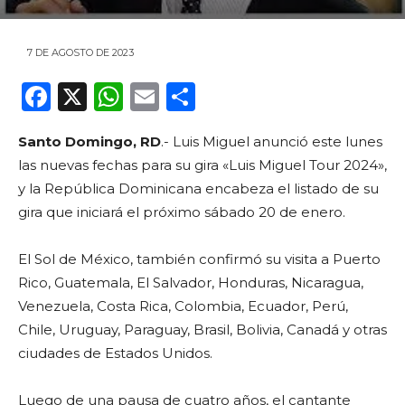
7 DE AGOSTO DE 2023
F
X
W
E
C
a
h
m
o
Santo Domingo, RD
.- Luis Miguel anunció este lunes
c
a
ai
m
las nuevas fechas para su gira «Luis Miguel Tour 2024»,
e
ts
l
p
y la República Dominicana encabeza el listado de su
b
A
ar
gira que iniciará el próximo sábado 20 de enero.
o
p
ti
El Sol de México, también confirmó su visita a Puerto
o
p
r
Rico, Guatemala, El Salvador, Honduras, Nicaragua,
k
Venezuela, Costa Rica, Colombia, Ecuador, Perú,
Chile, Uruguay, Paraguay, Brasil, Bolivia, Canadá y otras
ciudades de Estados Unidos.
Luego de una pausa de cuatro años, el cantante