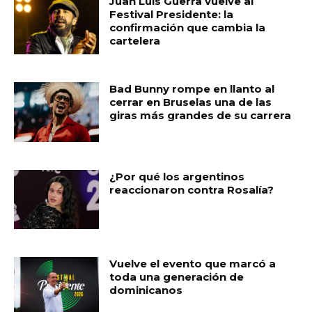
Juan Luis Guerra vuelve al
o
p
ti
Festival Presidente: la
confirmación que cambia la
o
p
r
cartelera
k
Bad Bunny rompe en llanto al
cerrar en Bruselas una de las
giras más grandes de su carrera
¿Por qué los argentinos
reaccionaron contra Rosalía?
Vuelve el evento que marcó a
toda una generación de
dominicanos