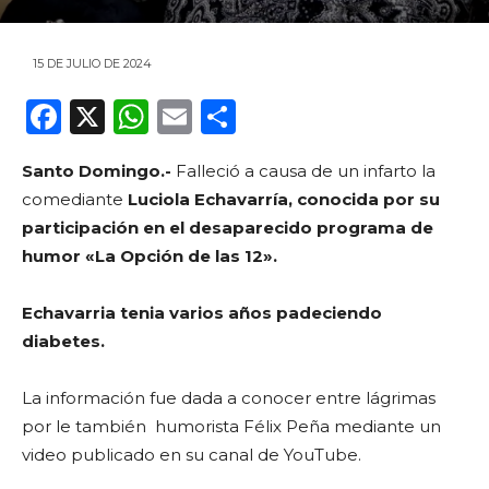
15 DE JULIO DE 2024
F
X
W
E
C
a
h
m
o
Santo Domingo.-
Falleció a causa de un infarto la
c
a
ai
m
comediante
Luciola Echavarría, conocida por su
e
ts
l
p
participación en el desaparecido programa de
b
A
ar
humor «La Opción de las 12».
o
p
ti
Echavarria tenia varios años padeciendo
o
p
r
diabetes.
k
La información fue dada a conocer entre lágrimas
por le también humorista Félix Peña mediante un
video publicado en su canal de YouTube.