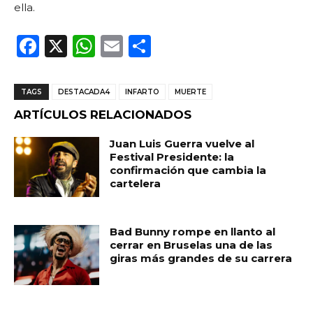
ella.
F
X
W
E
C
a
h
m
o
c
a
ai
m
TAGS
DESTACADA4
INFARTO
MUERTE
e
ts
l
p
ARTÍCULOS RELACIONADOS
b
A
ar
Juan Luis Guerra vuelve al
o
p
ti
Festival Presidente: la
confirmación que cambia la
o
p
r
cartelera
k
Bad Bunny rompe en llanto al
cerrar en Bruselas una de las
giras más grandes de su carrera