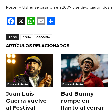
Foster y Usher se casaron en 2007 y se divorciaron dos
F
X
W
E
C
a
h
m
o
c
a
ai
m
TAGS
AGUA
GEORGIA
e
ts
l
p
ARTÍCULOS RELACIONADOS
b
A
ar
o
p
ti
o
p
r
k
Entretenimiento
Entretenimiento
Juan Luis
Bad Bunny
Guerra vuelve
rompe en
al Festival
llanto al cerrar