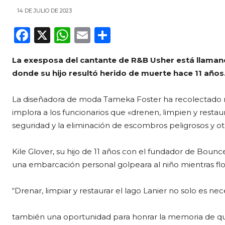
14 DE JULIO DE 2023
F
X
W
E
C
a
h
m
o
La exesposa del cantante de R&B Usher está llaman
c
a
ai
m
donde su hijo resultó herido de muerte hace 11 años
e
ts
l
p
b
A
ar
La diseñadora de moda Tameka Foster ha recolectado má
o
p
ti
implora a los funcionarios que «drenen, limpien y restau
seguridad y la eliminación de escombros peligrosos y ot
o
p
r
k
Kile Glover, su hijo de 11 años con el fundador de Bounc
una embarcación personal golpeara al niño mientras flo
“Drenar, limpiar y restaurar el lago Lanier no solo es nece
también una oportunidad para honrar la memoria de quie