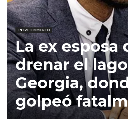
ENTRETENIMIENTO
La ex esposa 
drenar el lag
Georgia, don
golpeó fatalm