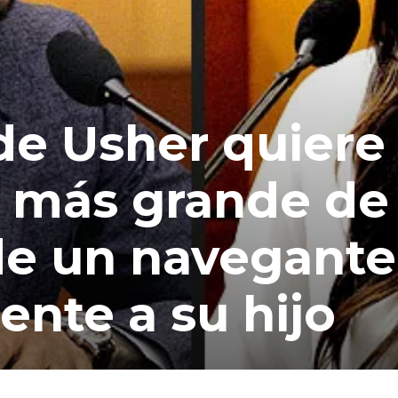
de Usher quiere
o más grande de
de un navegante
ente a su hijo