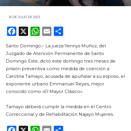
16 DE JULIO DE 2023
F
X
W
E
C
a
h
m
o
Santo Domingo.– La jueza Yennys Muñoz, del
c
a
ai
m
Juzgado de Atención Permanente de Santo
e
ts
l
p
Domingo Este, dictó este domingo tres meses de
b
A
ar
prisión preventiva como medida de coerción a
o
p
ti
Carolina Tamayo, acusada de apuñalar a su esposo, el
exponente urbano Emmanuel Reyes, mejor
o
p
r
conocido como «El Mayor Clásico».
k
Tamayo deberá cumplir la medida en el Centro
Correccional y de Rehabilitación Najayo Mujeres.
F
X
W
E
C