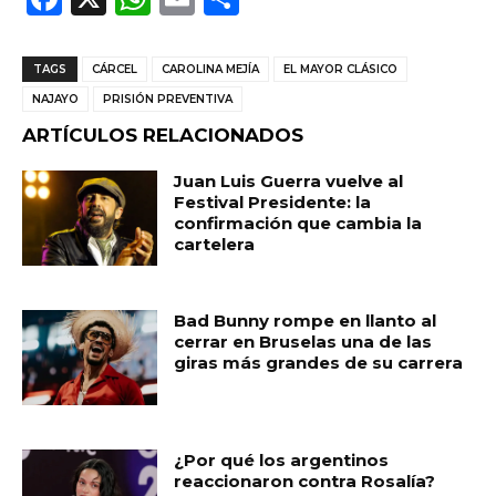
a
h
m
o
c
a
ai
m
TAGS
CÁRCEL
CAROLINA MEJÍA
EL MAYOR CLÁSICO
e
ts
l
p
NAJAYO
PRISIÓN PREVENTIVA
b
A
ar
ARTÍCULOS RELACIONADOS
o
p
ti
Juan Luis Guerra vuelve al
o
p
r
Festival Presidente: la
confirmación que cambia la
k
cartelera
Bad Bunny rompe en llanto al
cerrar en Bruselas una de las
giras más grandes de su carrera
¿Por qué los argentinos
reaccionaron contra Rosalía?