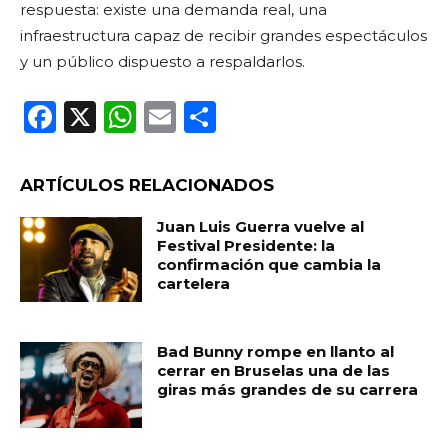
respuesta: existe una demanda real, una
infraestructura capaz de recibir grandes espectáculos
y un público dispuesto a respaldarlos.
F
X
W
E
C
a
h
m
o
c
a
ai
m
ARTÍCULOS RELACIONADOS
e
ts
l
p
Juan Luis Guerra vuelve al
b
A
ar
Festival Presidente: la
confirmación que cambia la
o
p
ti
cartelera
o
p
r
k
Bad Bunny rompe en llanto al
cerrar en Bruselas una de las
giras más grandes de su carrera