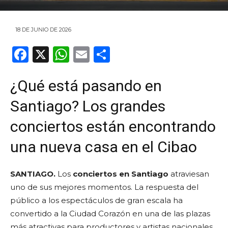
18 DE JUNIO DE 2026
F
X
W
E
C
a
h
m
o
¿Qué está pasando en
c
a
ai
m
e
ts
l
p
Santiago? Los grandes
b
A
ar
conciertos están encontrando
o
p
ti
una nueva casa en el Cibao
o
p
r
k
SANTIAGO.
Los
conciertos en Santiago
atraviesan
uno de sus mejores momentos. La respuesta del
público a los espectáculos de gran escala ha
convertido a la Ciudad Corazón en una de las plazas
más atractivas para productores y artistas nacionales