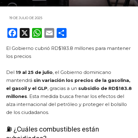
19 DE JULIO DE 2025
F
X
W
E
C
a
h
m
o
El Gobierno cubrió RD$183.8 millones para mantener
c
a
ai
m
los precios
e
ts
l
p
b
A
ar
Del
19 al 25 de julio
, el Gobierno dominicano
o
p
ti
mantendrá
sin variación los precios de la gasolina,
el gasoil y el GLP
, gracias a un
subsidio de RD$183.8
o
p
r
millones
. Esta medida busca frenar los efectos del
k
alza internacional del petróleo y proteger el bolsillo
de los ciudadanos.
⛽ ¿Cuáles combustibles están