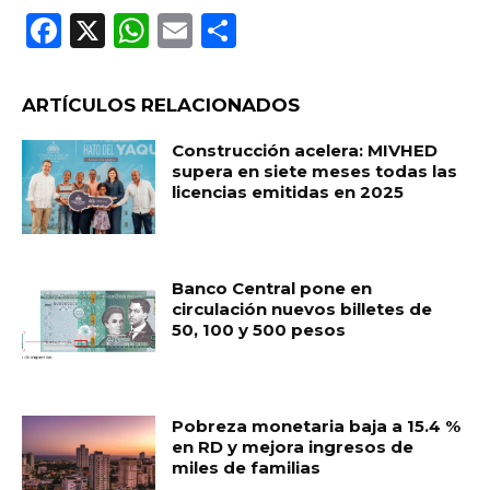
F
X
W
E
C
a
h
m
o
c
a
ai
m
ARTÍCULOS RELACIONADOS
e
ts
l
p
Construcción acelera: MIVHED
b
A
ar
supera en siete meses todas las
licencias emitidas en 2025
o
p
ti
o
p
r
k
Banco Central pone en
circulación nuevos billetes de
50, 100 y 500 pesos
Pobreza monetaria baja a 15.4 %
en RD y mejora ingresos de
miles de familias