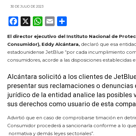
30 DE JULIO DE 2023
F
X
W
E
C
a
h
m
o
El director ejecutivo del Instituto Nacional de Prot
c
a
ai
m
Consumidor), Eddy Alcántara,
declaró que esa entidad
e
ts
l
p
estadounidense JetBlue “por cada incumplimiento com
b
A
ar
consumidores, acorde a las disposiciones establecidas e
o
p
ti
Alcántara solicitó a los clientes de JetBl
o
p
r
presentar sus reclamaciones o denuncias 
k
jurídico de la entidad analice las posible
sus derechos como usuario de esta compa
Advirtió que en caso de comprobarse timación en detrim
Consumidor procederá a sancionarla conforme a lo que e
normativa y demás leyes sectoriales”.