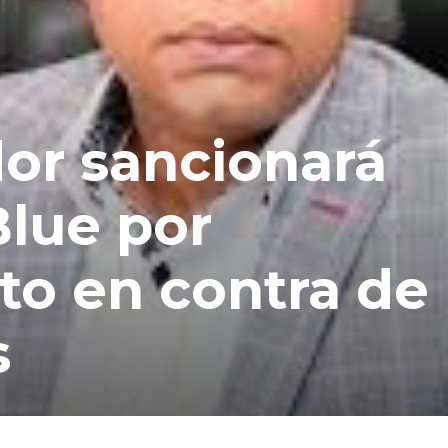
or sancionará
Blue por
to en contra de
s