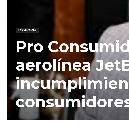
ECONOMÍA
Pro Consumid
aerolínea Jet
incumplimien
consumidore