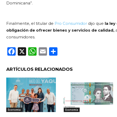
Dominicana”.
Finalmente, el titular de
Pro Consumidor
dijo que
la le
obligación de ofrecer bienes y servicios de calidad,
a
consumidores.
F
X
W
E
C
a
h
m
o
c
a
ai
m
ARTÍCULOS RELACIONADOS
e
ts
l
p
b
A
ar
o
p
ti
o
p
r
k
Economía
Economía