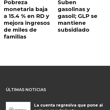
Pobreza
Suben
monetaria baja
gasolinas y
a 15.4 % en RD y
gasoil; GLP se
mejora ingresos
mantiene
de miles de
subsidiado
familias
ÚLTIMAS NOTICIAS
La cuenta regresiva que pone al