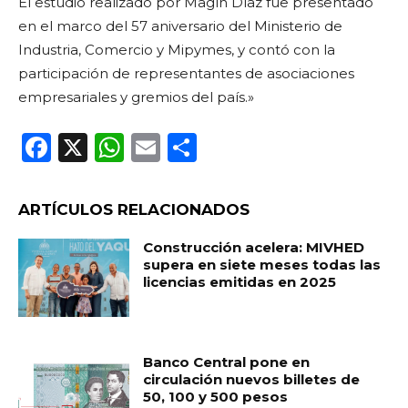
El estudio realizado por Magín Díaz fue presentado
en el marco del 57 aniversario del Ministerio de
Industria, Comercio y Mipymes, y contó con la
participación de representantes de asociaciones
empresariales y gremios del país.»
F
X
W
E
C
a
h
m
o
c
a
ai
m
ARTÍCULOS RELACIONADOS
e
ts
l
p
Construcción acelera: MIVHED
b
A
ar
supera en siete meses todas las
licencias emitidas en 2025
o
p
ti
o
p
r
k
Banco Central pone en
circulación nuevos billetes de
50, 100 y 500 pesos