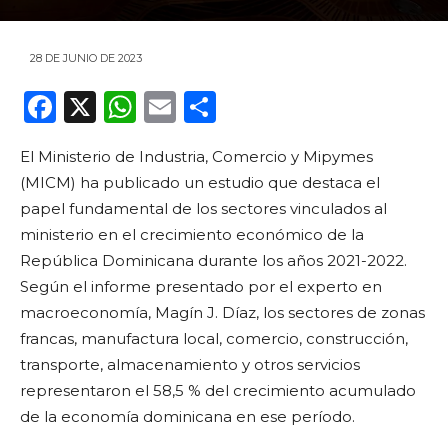
28 DE JUNIO DE 2023
F
X
W
E
C
a
h
m
o
El Ministerio de Industria, Comercio y Mipymes
c
a
ai
m
(MICM) ha publicado un estudio que destaca el
e
ts
l
p
papel fundamental de los sectores vinculados al
b
A
ar
ministerio en el crecimiento económico de la
o
p
ti
República Dominicana durante los años 2021-2022.
Según el informe presentado por el experto en
o
p
r
macroeconomía, Magín J. Díaz, los sectores de zonas
k
francas, manufactura local, comercio, construcción,
transporte, almacenamiento y otros servicios
representaron el 58,5 % del crecimiento acumulado
de la economía dominicana en ese período.