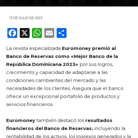
13 DE JULIO DE 2023
F
X
W
E
C
a
h
m
o
La revista especializada
Euromoney premió al
c
a
ai
m
Banco de Reservas como «Mejor Banco de la
e
ts
l
p
República Dominicana 2023»
por sus logros,
b
A
ar
crecimiento y capacidad de adaptarse a las
o
p
ti
condiciones cambiantes del mercado y las
necesidades de los clientes. Asegura que el banco
o
p
r
ofrece un excepcional portafolio de productos y
k
servicios financieros.
Euromoney
también destacó los
resultados
financieros del Banco de Reservas,
incluyendo la
rentabilidad de los activos, los ingresos generados y la