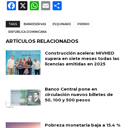
F
X
W
E
C
a
h
m
o
c
a
ai
m
TAGS
BANRESERVAS
ESQUINARD
PREMIO
e
ts
l
p
REPÚBLICA DOMINICANA
b
A
ar
ARTÍCULOS RELACIONADOS
o
p
ti
Construcción acelera: MIVHED
o
p
r
supera en siete meses todas las
licencias emitidas en 2025
k
Banco Central pone en
circulación nuevos billetes de
50, 100 y 500 pesos
Pobreza monetaria baja a 15.4 %