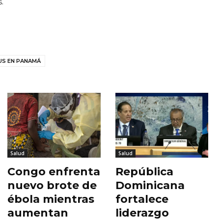
.
US EN PANAMÁ
Salud
Salud
Congo enfrenta
República
nuevo brote de
Dominicana
ébola mientras
fortalece
aumentan
liderazgo