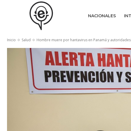
NACIONALES
IN
Inicio
Salud
Hombre muere por hantavirus en Panamá y autoridades r