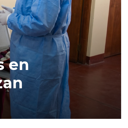
s en
zan