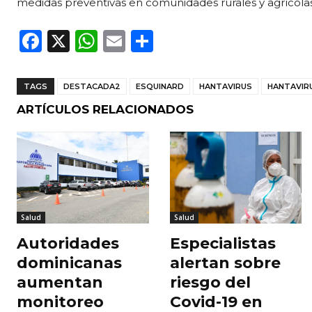
medidas preventivas en comunidades rurales y agrícolas
F
X
W
E
C
a
h
m
o
c
a
ai
m
TAGS
DESTACADA2
ESQUINARD
HANTAVIRUS
HANTAVIR
e
ts
l
p
ARTÍCULOS RELACIONADOS
b
A
ar
o
p
ti
o
p
r
k
Salud
Salud
Autoridades
Especialistas
dominicanas
alertan sobre
aumentan
riesgo del
monitoreo
Covid-19 en