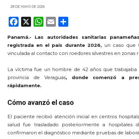
28 DE MAYO DE 2026
F
X
W
E
C
a
h
m
o
Panamá.-
Las autoridades sanitarias panameña
c
a
ai
m
registrada en el país durante 2026,
un caso que v
e
ts
l
p
vinculada al contacto con roedores silvestres en zonas r
b
A
ar
o
p
ti
La víctima fue un hombre de 42 años que trabajaba en
provincia de Veraguas
, donde comenzó a prese
o
p
r
rápidamente.
k
Cómo avanzó el caso
El paciente recibió atención inicial en centros hospita
salud fue trasladado posteriormente a hospitales d
confirmaron el diagnóstico mediante pruebas de labora