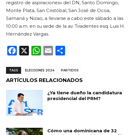
registro de aspiraciones» del DN, Santo Domingo,
Monte Plata, San Cristóbal, San José de Ocoa,
Samaná y Nizao, a llevarse a cabo este sábado a las
10:00 a.m. en su sede de la av. Tiradentes esq. Luis H.
Hernández Vargas.
F
X
W
E
C
a
h
m
o
c
a
ai
m
TAGS
ELECCIONES 2024
PARTIDOS
e
ts
l
p
ARTÍCULOS RELACIONADOS
b
A
ar
¿Ya tiene dueño la candidatura
o
p
ti
presidencial del PRM?
o
p
r
k
Cómo una dominicana de 32