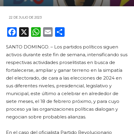
22 DE JULIO DE 2023
F
X
W
E
C
a
h
m
o
SANTO DOMINGO. – Los partidos políticos siguen
c
a
ai
m
activos durante este fin de semana, intensificando sus
e
ts
l
p
respectivas actividades proselitistas en busca de
b
A
ar
fortalecerse, ampliar y ganar terreno en la simpatía
o
p
ti
del electorado, de cara a las elecciones de 2024 en
sus diferentes niveles, presidencial, legislativo y
o
p
r
municipal, este último a celebrar en alrededor de
k
siete meses, el 18 de febrero próximo, y para cuyo
proceso ya las organizaciones políticas dialogan y
negocian sobre probables alianzas.
En el caso del oficialista Partido Revolucionario