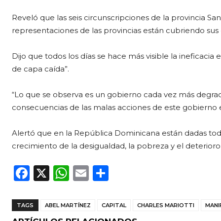
Reveló que las seis circunscripciones de la provincia San
representaciones de las provincias están cubriendo sus 
Dijo que todos los días se hace más visible la ineficacia
de capa caída”.
“Lo que se observa es un gobierno cada vez más degradado
consecuencias de las malas acciones de este gobierno es
Alertó que en la República Dominicana están dadas todas
crecimiento de la desigualdad, la pobreza y el deterioro 
F
X
W
E
C
a
h
m
o
c
a
ai
m
TAGS
ABEL MARTÍNEZ
CAPITAL
CHARLES MARIOTTI
MANI
e
ts
l
p