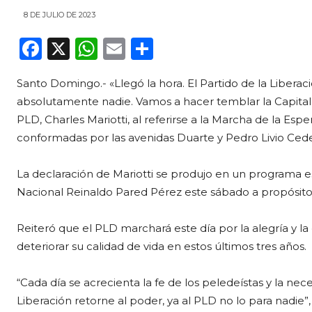
8 DE JULIO DE 2023
F
X
W
E
C
a
h
m
o
Santo Domingo.- «Llegó la hora. El Partido de la Liberac
c
a
ai
m
absolutamente nadie. Vamos a hacer temblar la Capital es
e
ts
l
p
PLD, Charles Mariotti, al referirse a la Marcha de la Esp
b
A
ar
conformadas por las avenidas Duarte y Pedro Livio Ced
o
p
ti
La declaración de Mariotti se produjo en un programa esp
o
p
r
Nacional Reinaldo Pared Pérez este sábado a propósito
k
Reiteró que el PLD marchará este día por la alegría y 
deteriorar su calidad de vida en estos últimos tres años.
“Cada día se acrecienta la fe de los peledeístas y la ne
Liberación retorne al poder, ya al PLD no lo para nadie”,