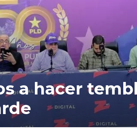
os a hacer tembl
arde