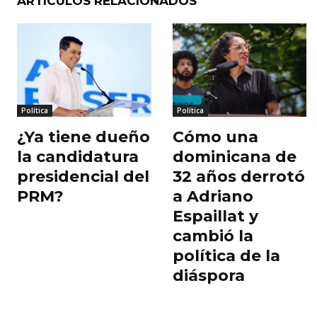
ARTÍCULOS RELACIONADOS
b
A
ar
o
p
ti
o
p
r
k
Política
Política
¿Ya tiene dueño
Cómo una
la candidatura
dominicana de
presidencial del
32 años derrotó
PRM?
a Adriano
Espaillat y
cambió la
política de la
diáspora