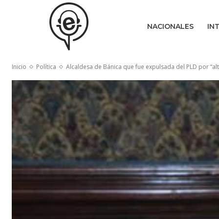
NACIONALES
IN
Inicio
Política
Alcaldesa de Bánica que fue expulsada del PLD por “alta 