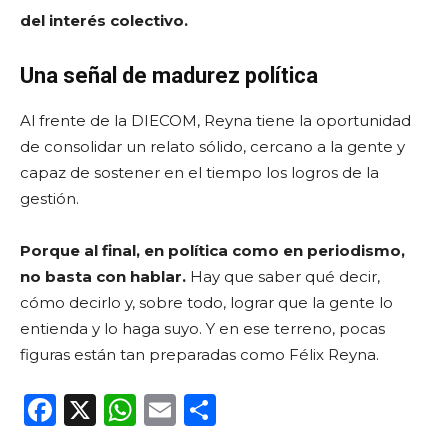
del interés colectivo.
Una señal de madurez política
Al frente de la DIECOM, Reyna tiene la oportunidad
de consolidar un relato sólido, cercano a la gente y
capaz de sostener en el tiempo los logros de la
gestión.
Porque al final, en política como en periodismo,
no basta con hablar.
Hay que saber qué decir,
cómo decirlo y, sobre todo, lograr que la gente lo
entienda y lo haga suyo. Y en ese terreno, pocas
figuras están tan preparadas como Félix Reyna.
F
X
W
E
C
a
h
m
o