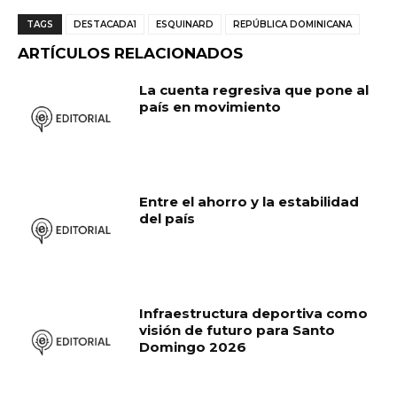
c
a
ai
m
TAGS
DESTACADA1
ESQUINARD
REPÚBLICA DOMINICANA
e
ts
l
p
ARTÍCULOS RELACIONADOS
b
A
ar
La cuenta regresiva que pone al
o
p
ti
país en movimiento
o
p
r
k
Entre el ahorro y la estabilidad
del país
Infraestructura deportiva como
visión de futuro para Santo
Domingo 2026