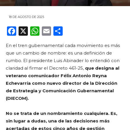
18 DE AGOSTO DE 2025
F
X
W
E
C
a
h
m
o
En el tren gubernamental cada movimiento es más
c
a
ai
m
que un cambio de nombre: es una definición de
e
ts
l
p
rumbo. El presidente Luis Abinader lo entendió con
b
A
ar
claridad al firmar el Decreto 461-25,
que designa al
o
p
ti
veterano comunicador Félix Antonio Reyna
Echevarría como nuevo director de la Dirección
o
p
r
de Estrategia y Comunicación Gubernamental
k
(DIECOM).
No se trata de un nombramiento cualquiera. Es,
sin lugar a dudas, una de las decisiones más
acertadas de estos cinco años de gestión