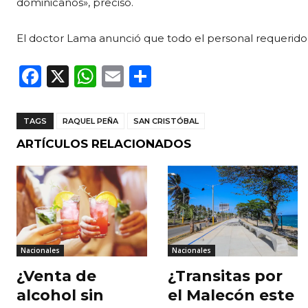
dominicanos», precisó.
El doctor Lama anunció que todo el personal requerido 
F
X
W
E
C
a
h
m
o
c
a
ai
m
TAGS
RAQUEL PEÑA
SAN CRISTÓBAL
e
ts
l
p
ARTÍCULOS RELACIONADOS
b
A
ar
o
p
ti
o
p
r
k
Nacionales
Nacionales
¿Venta de
¿Transitas por
alcohol sin
el Malecón este