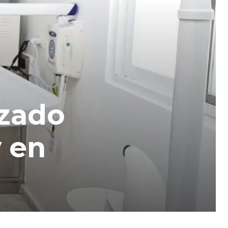
ozado
 en