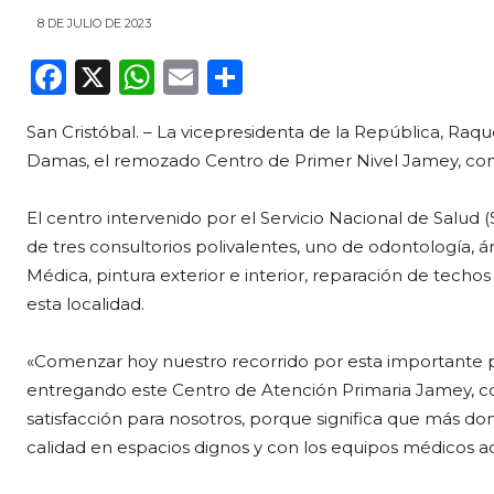
8 DE JULIO DE 2023
F
X
W
E
C
a
h
m
o
San Cristóbal. – La vicepresidenta de la República, Raq
c
a
ai
m
Damas, el remozado Centro de Primer Nivel Jamey, con 
e
ts
l
p
b
A
ar
El centro intervenido por el Servicio Nacional de Salud 
o
p
ti
de tres consultorios polivalentes, uno de odontología,
Médica, pintura exterior e interior, reparación de techo
o
p
r
esta localidad.
k
«Comenzar hoy nuestro recorrido por esta importante p
entregando este Centro de Atención Primaria Jamey, 
satisfacción para nosotros, porque significa que más do
calidad en espacios dignos y con los equipos médicos a