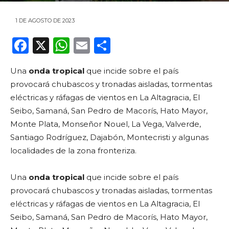
1 DE AGOSTO DE 2023
F
X
W
E
C
a
h
m
o
Una
onda tropical
que incide sobre el país
c
a
ai
m
provocará chubascos y tronadas aisladas, tormentas
e
ts
l
p
eléctricas y ráfagas de vientos en La Altagracia, El
b
A
ar
Seibo, Samaná, San Pedro de Macorís, Hato Mayor,
o
p
ti
Monte Plata, Monseñor Nouel, La Vega, Valverde,
Santiago Rodríguez, Dajabón, Montecristi y algunas
o
p
r
localidades de la zona fronteriza.
k
Una
onda tropical
que incide sobre el país
provocará chubascos y tronadas aisladas, tormentas
eléctricas y ráfagas de vientos en La Altagracia, El
Seibo, Samaná, San Pedro de Macorís, Hato Mayor,