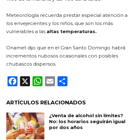
Meteorología recuerda prestar especial atención a
los envejecientes y los niños, que son los más
vulnerables a las
altas temperaturas.
Onamet dijo que en el Gran Santo Domingo habrá
incrementos nubosos ocasionales con posibles
chubascos dispersos.
F
X
W
E
C
a
h
m
o
c
a
ai
m
ARTÍCULOS RELACIONADOS
e
ts
l
p
¿Venta de alcohol sin límites?
b
A
ar
No: los horarios seguirán igual
por dos años
o
p
ti