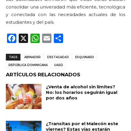
consolidar una universidad más eficiente, tecnológica
y conectada con las necesidades actuales de los
estudiantes y del país.
F
X
W
E
C
a
h
m
o
c
a
ai
m
TAGS
ABINADER
DESTACADA3
ESQUINARD
e
ts
l
p
REPÚBLICA DOMINICANA
UASD
b
A
ar
ARTÍCULOS RELACIONADOS
o
p
ti
¿Venta de alcohol sin límites?
o
p
r
No: los horarios seguirán igual
por dos años
k
¿Transitas por el Malecón este
viernes? Estas vías estarán