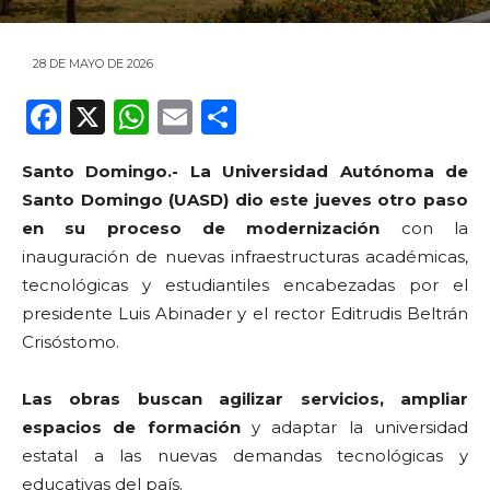
28 DE MAYO DE 2026
F
X
W
E
C
a
h
m
o
Santo Domingo.-
La Universidad Autónoma de
c
a
ai
m
Santo Domingo (UASD) dio este jueves otro paso
e
ts
l
p
en su proceso de modernización
con la
b
A
ar
inauguración de nuevas infraestructuras académicas,
o
p
ti
tecnológicas y estudiantiles encabezadas por el
presidente Luis Abinader y el rector Editrudis Beltrán
o
p
r
Crisóstomo.
k
Las obras buscan agilizar servicios, ampliar
espacios de formación
y adaptar la universidad
estatal a las nuevas demandas tecnológicas y
educativas del país.