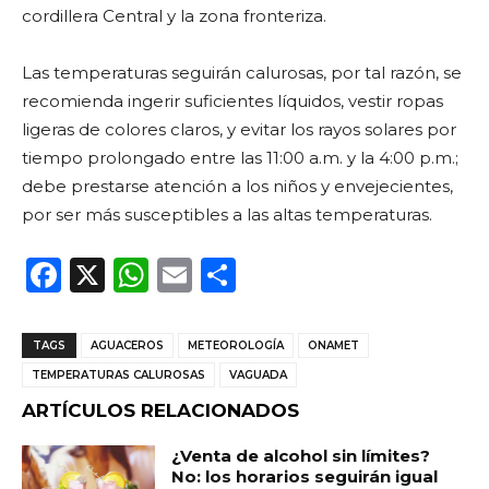
cordillera Central y la zona fronteriza.
Las temperaturas seguirán calurosas, por tal razón, se
recomienda ingerir suficientes líquidos, vestir ropas
ligeras de colores claros, y evitar los rayos solares por
tiempo prolongado entre las 11:00 a.m. y la 4:00 p.m.;
debe prestarse atención a los niños y envejecientes,
por ser más susceptibles a las altas temperaturas.
F
X
W
E
C
a
h
m
o
c
a
ai
m
TAGS
AGUACEROS
METEOROLOGÍA
ONAMET
e
ts
l
p
TEMPERATURAS CALUROSAS
VAGUADA
b
A
ar
ARTÍCULOS RELACIONADOS
o
p
ti
¿Venta de alcohol sin límites?
o
p
r
No: los horarios seguirán igual