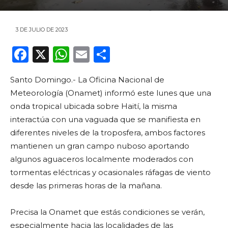
3 DE JULIO DE 2023
F
X
W
E
C
a
h
m
o
Santo Domingo.- La Oficina Nacional de
c
a
ai
m
Meteorología (Onamet) informó este lunes que una
e
ts
l
p
onda tropical ubicada sobre Haití, la misma
b
A
ar
interactúa con una vaguada que se manifiesta en
o
p
ti
diferentes niveles de la troposfera, ambos factores
mantienen un gran campo nuboso aportando
o
p
r
algunos aguaceros localmente moderados con
k
tormentas eléctricas y ocasionales ráfagas de viento
desde las primeras horas de la mañana.
Precisa la Onamet que estás condiciones se verán,
especialmente hacia las localidades de las