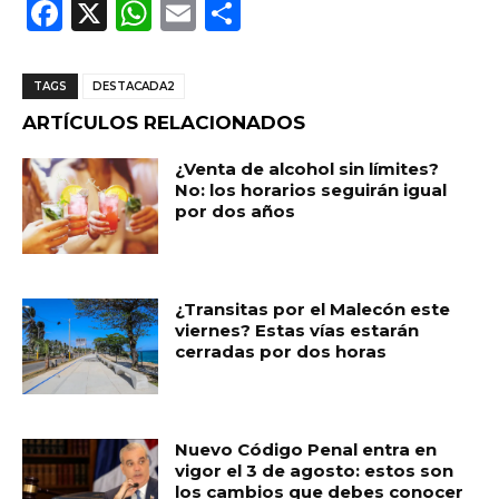
F
X
W
E
C
a
h
m
o
c
a
ai
m
TAGS
DESTACADA2
e
ts
l
p
ARTÍCULOS RELACIONADOS
b
A
ar
¿Venta de alcohol sin límites?
o
p
ti
No: los horarios seguirán igual
por dos años
o
p
r
k
¿Transitas por el Malecón este
viernes? Estas vías estarán
cerradas por dos horas
Nuevo Código Penal entra en
vigor el 3 de agosto: estos son
los cambios que debes conocer