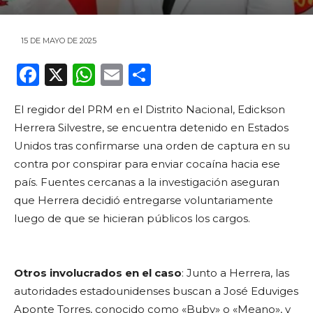
15 DE MAYO DE 2025
F
X
W
E
C
a
h
m
o
El regidor del PRM en el Distrito Nacional, Edickson
c
a
ai
m
Herrera Silvestre, se encuentra detenido en Estados
e
ts
l
p
Unidos tras confirmarse una orden de captura en su
b
A
ar
contra por conspirar para enviar cocaína hacia ese
o
p
ti
país. Fuentes cercanas a la investigación aseguran
que Herrera decidió entregarse voluntariamente
o
p
r
luego de que se hicieran públicos los cargos.
k
Otros involucrados en el caso
: Junto a Herrera, las
autoridades estadounidenses buscan a José Eduviges
Aponte Torres, conocido como «Buby» o «Meano», y