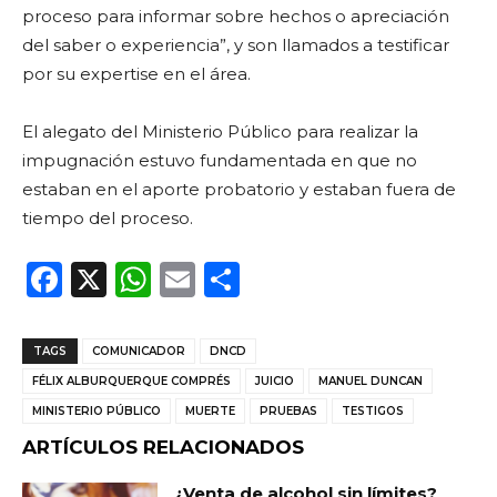
proceso para informar sobre hechos o apreciación
del saber o experiencia”, y son llamados a testificar
por su expertise en el área.
El alegato del Ministerio Público para realizar la
impugnación estuvo fundamentada en que no
estaban en el aporte probatorio y estaban fuera de
tiempo del proceso.
F
X
W
E
C
a
h
m
o
c
a
ai
m
TAGS
COMUNICADOR
DNCD
e
ts
l
p
FÉLIX ALBURQUERQUE COMPRÉS
JUICIO
MANUEL DUNCAN
b
A
ar
MINISTERIO PÚBLICO
MUERTE
PRUEBAS
TESTIGOS
o
p
ti
ARTÍCULOS RELACIONADOS
o
p
r
¿Venta de alcohol sin límites?