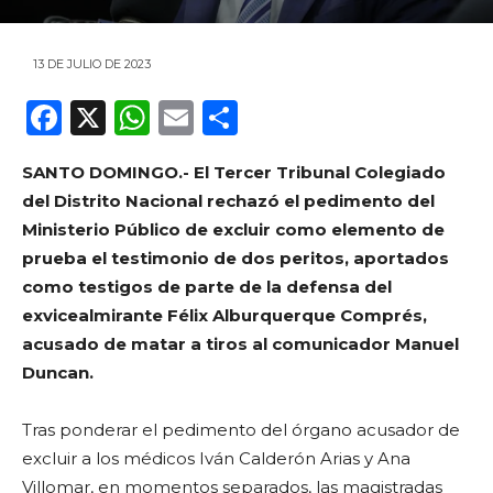
13 DE JULIO DE 2023
F
X
W
E
C
a
h
m
o
SANTO DOMINGO.- El Tercer Tribunal Colegiado
c
a
ai
m
del Distrito Nacional rechazó el pedimento del
e
ts
l
p
Ministerio Público de excluir como elemento de
b
A
ar
prueba el testimonio de dos peritos, aportados
o
p
ti
como testigos de parte de la defensa del
exvicealmirante Félix Alburquerque Comprés,
o
p
r
acusado de matar a tiros al comunicador Manuel
k
Duncan.
Tras ponderar el pedimento del órgano acusador de
excluir a los médicos Iván Calderón Arias y Ana
Villomar, en momentos separados, las magistradas