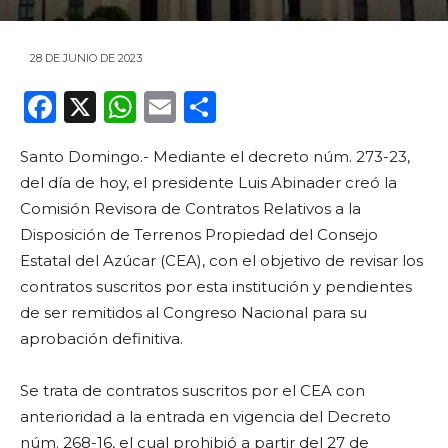
28 DE JUNIO DE 2023
F
X
W
E
C
a
h
m
o
Santo Domingo.- Mediante el decreto núm. 273-23,
c
a
ai
m
del día de hoy, el presidente Luis Abinader creó la
e
ts
l
p
Comisión Revisora de Contratos Relativos a la
b
A
ar
Disposición de Terrenos Propiedad del Consejo
o
p
ti
Estatal del Azúcar (CEA), con el objetivo de revisar los
contratos suscritos por esta institución y pendientes
o
p
r
de ser remitidos al Congreso Nacional para su
k
aprobación definitiva.
Se trata de contratos suscritos por el CEA con
anterioridad a la entrada en vigencia del Decreto
núm. 268-16, el cual prohibió a partir del 27 de