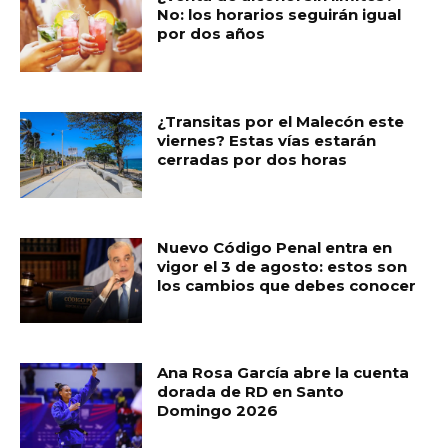
o
p
ti
No: los horarios seguirán igual
por dos años
o
p
r
k
¿Transitas por el Malecón este
viernes? Estas vías estarán
cerradas por dos horas
Nuevo Código Penal entra en
vigor el 3 de agosto: estos son
los cambios que debes conocer
Ana Rosa García abre la cuenta
dorada de RD en Santo
Domingo 2026