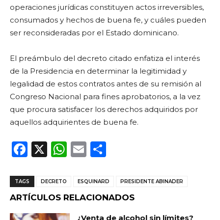
operaciones jurídicas constituyen actos irreversibles,
consumados y hechos de buena fe, y cuáles pueden
ser reconsideradas por el Estado dominicano.
El preámbulo del decreto citado enfatiza el interés
de la Presidencia en determinar la legitimidad y
legalidad de estos contratos antes de su remisión al
Congreso Nacional para fines aprobatorios, a la vez
que procura satisfacer los derechos adquiridos por
aquellos adquirientes de buena fe.
F
X
W
E
C
a
h
m
o
c
a
ai
m
TAGS
DECRETO
ESQUINARD
PRESIDENTE ABINADER
e
ts
l
p
ARTÍCULOS RELACIONADOS
b
A
ar
¿Venta de alcohol sin límites?