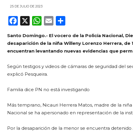
25 DE JULIO DE 2023
F
X
W
E
C
a
h
m
o
Santo Domingo.- El vocero de la Policía Nacional, D
c
a
ai
m
desaparición de la niña Willeny Lorenzo Herrera, de
e
ts
l
p
encuentran levantando nuevas evidencias que permi
b
A
ar
o
p
ti
Según testigos y videos de cámaras de seguridad del se
explicó Pesqueira.
o
p
r
k
Familia dice PN no está investigando
Más temprano, Nicauri Herrera Matos, madre de la niña 
Nacional se ha apersonado en representación de la insti
Por la desaparición de la menor se encuentra detenid