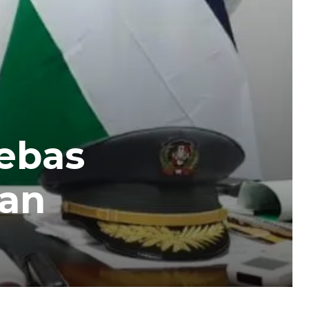
uebas
San