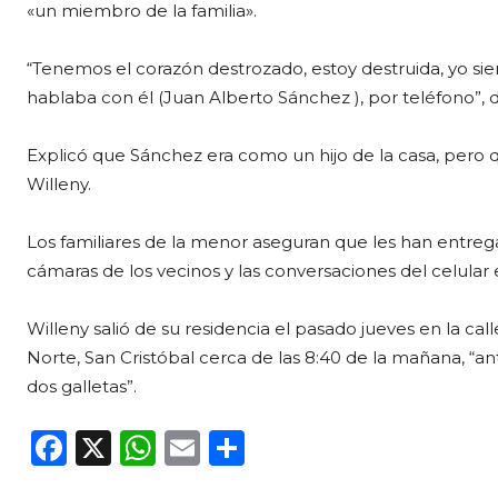
«un miembro de la familia».
“Tenemos el corazón destrozado, estoy destruida, yo si
hablaba con él (Juan Alberto Sánchez ), por teléfono”, d
Explicó que Sánchez era como un hijo de la casa, per
Willeny.
Los familiares de la menor aseguran que les han entrega
cámaras de los vecinos y las conversaciones del celular
Willeny salió de su residencia el pasado jueves en la ca
Norte, San Cristóbal cerca de las 8:40 de la mañana, “a
dos galletas”.
F
X
W
E
C
a
h
m
o