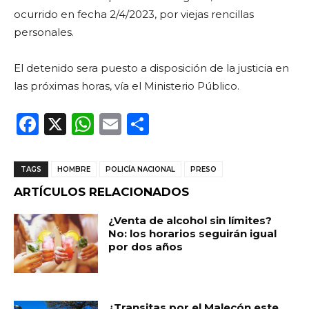
ocurrido en fecha 2/4/2023, por viejas rencillas
personales.
El detenido sera puesto a disposición de la justicia en
las próximas horas, vía el Ministerio Público.
F
X
W
E
C
a
h
m
o
c
a
ai
m
TAGS
HOMBRE
POLICÍA NACIONAL
PRESO
e
ts
l
p
ARTÍCULOS RELACIONADOS
b
A
ar
¿Venta de alcohol sin límites?
o
p
ti
No: los horarios seguirán igual
por dos años
o
p
r
k
¿Transitas por el Malecón este