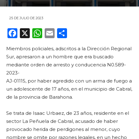
25 DE JULIO DE 2023
F
X
W
E
C
a
h
m
o
Miembros policiales, adscritos a la Dirección Regional
c
a
ai
m
Sur, apresaron a un hombre que era buscado
e
ts
l
p
mediante orden de arresto y conducencia N0.589-
b
A
ar
2023-
o
p
ti
AJ-01115, por haber agredido con un arma de fuego a
un adolescente de 17 años, en el municipio de Cabral,
o
p
r
de la provincia de Barahona.
k
Se trata de Isaac Urbaez, de 23 años, residente en el
sector La Peñuela de Cabral, acusado de haber
provocado herida de perdigones al menor, cuyo
nombre se omite por razones legales, en un hecho