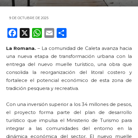
9 DE OCTUBRE DE 2025
F
X
W
E
C
a
h
m
o
La Romana.
– La comunidad de Caleta avanza hacia
c
a
ai
m
una nueva etapa de transformación urbana con la
e
ts
l
p
entrega del nuevo muelle turístico, una obra que
b
A
ar
consolida la reorganización del litoral costero y
o
p
ti
fortalece el potencial económico de esta zona de
tradición pesquera y recreativa.
o
p
r
k
Con una inversión superior a los 34 millones de pesos,
el proyecto forma parte del plan de desarrollo
turístico que impulsa el Ministerio de Turismo para
integrar a las comunidades del entorno en la
dinámica económica del sector. El nuevo muelle