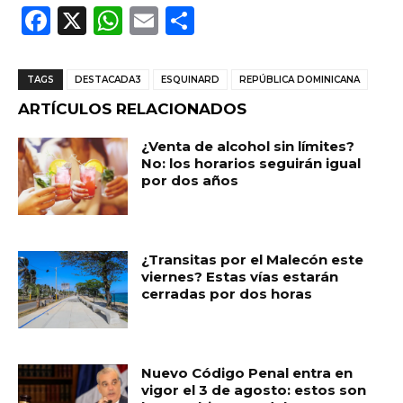
F
X
W
E
C
a
h
m
o
c
a
ai
m
TAGS
DESTACADA3
ESQUINARD
REPÚBLICA DOMINICANA
e
ts
l
p
ARTÍCULOS RELACIONADOS
b
A
ar
¿Venta de alcohol sin límites?
o
p
ti
No: los horarios seguirán igual
por dos años
o
p
r
k
¿Transitas por el Malecón este
viernes? Estas vías estarán
cerradas por dos horas
Nuevo Código Penal entra en
vigor el 3 de agosto: estos son