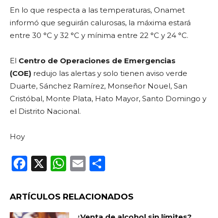
En lo que respecta a las temperaturas, Onamet
informó que seguirán calurosas, la máxima estará
entre 30 °C y 32 °C y mínima entre 22 °C y 24 °C.
El
Centro de Operaciones de Emergencias
(COE)
redujo las alertas y solo tienen aviso verde
Duarte, Sánchez Ramírez, Monseñor Nouel, San
Cristóbal, Monte Plata, Hato Mayor, Santo Domingo y
el Distrito Nacional.
Hoy
F
X
W
E
C
a
h
m
o
c
a
ai
m
ARTÍCULOS RELACIONADOS
e
ts
l
p
¿Venta de alcohol sin límites?