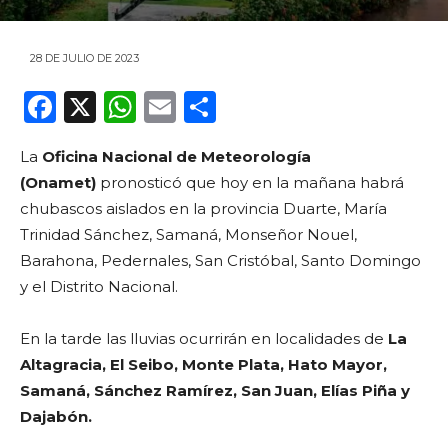
28 DE JULIO DE 2023
F
X
W
E
C
a
h
m
o
La
Oficina Nacional de Meteorología
c
a
ai
m
(Onamet)
pronosticó que hoy en la mañana habrá
e
ts
l
p
chubascos aislados en la provincia Duarte, María
b
A
ar
Trinidad Sánchez, Samaná, Monseñor Nouel,
o
p
ti
Barahona, Pedernales, San Cristóbal, Santo Domingo
y el Distrito Nacional.
o
p
r
k
En la tarde las lluvias ocurrirán en localidades de
La
Altagracia, El Seibo, Monte Plata, Hato Mayor,
Samaná, Sánchez Ramírez, San Juan, Elías Piña y
Dajabón.