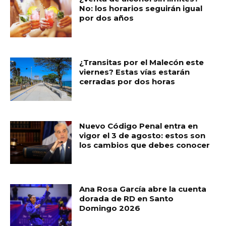
b
A
ar
No: los horarios seguirán igual
por dos años
o
p
ti
o
p
r
k
¿Transitas por el Malecón este
viernes? Estas vías estarán
cerradas por dos horas
Nuevo Código Penal entra en
vigor el 3 de agosto: estos son
los cambios que debes conocer
Ana Rosa García abre la cuenta
dorada de RD en Santo
Domingo 2026