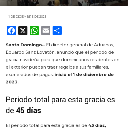
1 DE DICIEMBRE DE 2023
F
X
W
E
C
a
h
m
o
Santo Domingo.-
El director general de Aduanas,
c
a
ai
m
Eduardo Sanz Lovatón, anunció que el periodo de
e
ts
l
p
gracia navideña para que dominicanos residentes en
b
A
ar
el exterior puedan traer regalos a sus familiares,
o
p
ti
exonerados de pagos,
inició el 1 de diciembre de
2023.
o
p
r
k
Periodo total para esta gracia es
de
45 días
El periodo total para esta gracia es de
45 días,