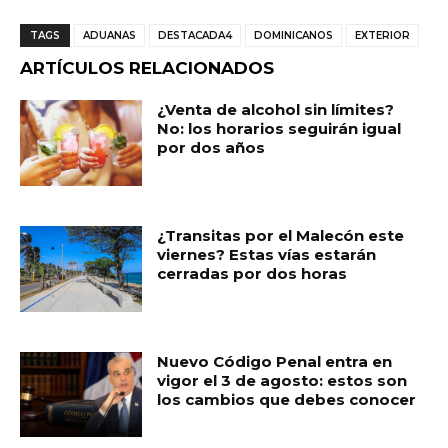
a
h
m
o
c
a
ai
m
TAGS
ADUANAS
DESTACADA4
DOMINICANOS
EXTERIOR
e
ts
l
p
ARTÍCULOS RELACIONADOS
b
A
ar
¿Venta de alcohol sin límites?
o
p
ti
No: los horarios seguirán igual
por dos años
o
p
r
k
¿Transitas por el Malecón este
viernes? Estas vías estarán
cerradas por dos horas
Nuevo Código Penal entra en
vigor el 3 de agosto: estos son
los cambios que debes conocer