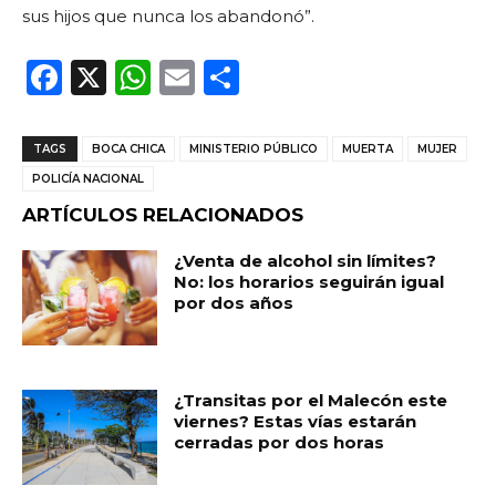
sus hijos que nunca los abandonó”.
F
X
W
E
C
a
h
m
o
c
a
ai
m
TAGS
BOCA CHICA
MINISTERIO PÚBLICO
MUERTA
MUJER
e
ts
l
p
POLICÍA NACIONAL
b
A
ar
ARTÍCULOS RELACIONADOS
o
p
ti
¿Venta de alcohol sin límites?
o
p
r
No: los horarios seguirán igual
por dos años
k
¿Transitas por el Malecón este
viernes? Estas vías estarán
cerradas por dos horas