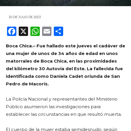
20 DE JULIO DE 2023
F
X
W
E
C
a
h
m
o
Boca Chica.– Fue hallado este jueves el cadáver de
c
a
ai
m
una mujer de unos de 34 años de edad en unos
e
ts
l
p
matorrales de Boca Chica, en las proximidades
b
A
ar
del kilómetro 30 Autovía del Este. La fallecida fue
o
p
ti
identificada como Daniela Cadet oriunda de San
Pedro de Macorís.
o
p
r
k
La Policía Nacional y representantes del Ministerio
Público asumieron las investigaciones para
establecer las circunstancias en que resultó muerta.
El cuerpo de la mujer estaba semidesnudo, según