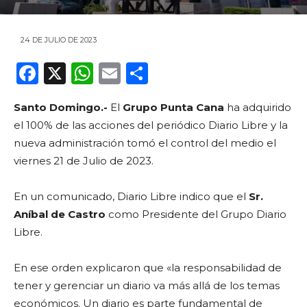
24 DE JULIO DE 2023
F
X
W
E
C
a
h
m
o
Santo Domingo.-
El
Grupo Punta Cana
ha adquirido
c
a
ai
m
el 100% de las acciones del periódico Diario Libre y la
e
ts
l
p
nueva administración tomó el control del medio el
b
A
ar
viernes 21 de Julio de 2023.
o
p
ti
En un comunicado, Diario Libre indico que el
Sr.
o
p
r
Aníbal de Castro
como Presidente del Grupo Diario
k
Libre.
En ese orden explicaron que «la responsabilidad de
tener y gerenciar un diario va más allá de los temas
económicos. Un diario es parte fundamental de