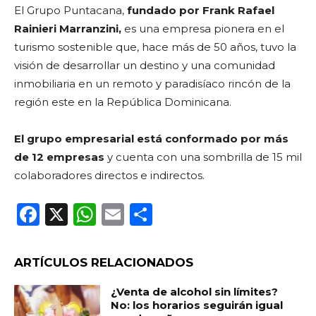
El Grupo Puntacana,
fundado por Frank Rafael
Rainieri Marranzini,
es una empresa pionera en el
turismo sostenible que, hace más de 50 años, tuvo la
visión de desarrollar un destino y una comunidad
inmobiliaria en un remoto y paradisíaco rincón de la
región este en la República Dominicana.
El grupo empresarial está conformado por más
de 12 empresas
y cuenta con una sombrilla de 15 mil
colaboradores directos e indirectos.
F
X
W
E
C
a
h
m
o
c
a
ai
m
ARTÍCULOS RELACIONADOS
e
ts
l
p
¿Venta de alcohol sin límites?
b
A
ar
No: los horarios seguirán igual