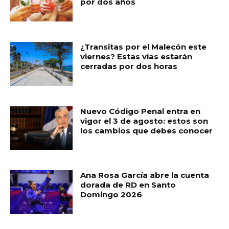
por dos años
o
p
ti
o
p
r
k
¿Transitas por el Malecón este
viernes? Estas vías estarán
cerradas por dos horas
Nuevo Código Penal entra en
vigor el 3 de agosto: estos son
los cambios que debes conocer
Ana Rosa García abre la cuenta
dorada de RD en Santo
Domingo 2026