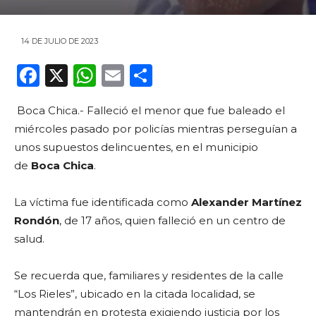
14 DE JULIO DE 2023
F
X
W
E
C
a
h
m
o
Boca Chica.- Falleció el menor que fue baleado el
c
a
ai
m
miércoles pasado por policías mientras perseguían a
e
ts
l
p
unos supuestos delincuentes, en el municipio
b
A
ar
de
Boca Chica
.
o
p
ti
La víctima fue identificada como
Alexander Martínez
o
p
r
Rondón
, de 17 años, quien falleció en un centro de
k
salud.
Se recuerda que, familiares y residentes de la calle
“Los Rieles”, ubicado en la citada localidad, se
mantendrán en protesta exigiendo justicia por los