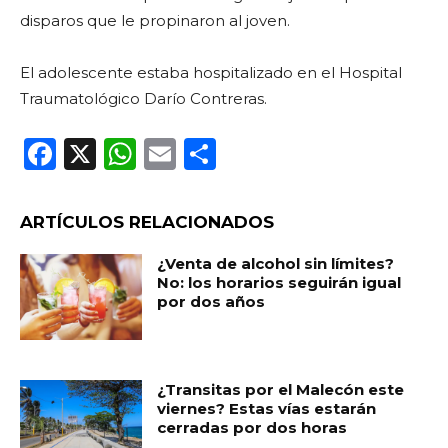
disparos que le propinaron al joven.
El adolescente estaba hospitalizado en el Hospital
Traumatológico Darío Contreras.
F
X
W
E
C
a
h
m
o
c
a
ai
m
ARTÍCULOS RELACIONADOS
e
ts
l
p
¿Venta de alcohol sin límites?
b
A
ar
No: los horarios seguirán igual
por dos años
o
p
ti
o
p
r
k
¿Transitas por el Malecón este
viernes? Estas vías estarán
cerradas por dos horas