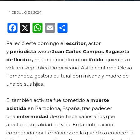
1 DE JULIO DE 2024
F
X
W
E
C
a
h
m
o
Falleció este domingo el
escritor
, actor
c
a
ai
m
y
periodista
vasco
Juan Carlos Campos Sagaseta
e
ts
l
p
de Ilurdoz,
mejor conocido como
Koldo
, quien hizo
b
A
ar
vida en República Dominicana. Así lo confirmó Oleka
o
p
ti
Fernández, gestora cultural dominicana y madre de
una de sus hijas.
o
p
r
k
El también activista fue sometido a
muerte
asistida
en Pamplona, España, tras padecer
una
enfermedad
desde hace varios años que
afectaba su calidad de vida. En la publicación
compartida por Fernández en la que dio a conocer la