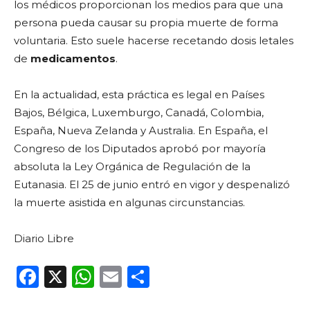
los médicos proporcionan los medios para que una
persona pueda causar su propia muerte de forma
voluntaria. Esto suele hacerse recetando dosis letales
de
medicamentos
.
En la actualidad, esta práctica es legal en Países
Bajos, Bélgica, Luxemburgo, Canadá, Colombia,
España, Nueva Zelanda y Australia. En España, el
Congreso de los Diputados aprobó por mayoría
absoluta la Ley Orgánica de Regulación de la
Eutanasia. El 25 de junio entró en vigor y despenalizó
la muerte asistida en algunas circunstancias.
Diario Libre
F
X
W
E
C
a
h
m
o