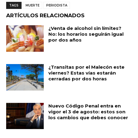
c
a
ai
m
TAGS
MUERTE
PERIODISTA
e
ts
l
p
ARTÍCULOS RELACIONADOS
b
A
ar
¿Venta de alcohol sin límites?
o
p
ti
No: los horarios seguirán igual
por dos años
o
p
r
k
¿Transitas por el Malecón este
viernes? Estas vías estarán
cerradas por dos horas
Nuevo Código Penal entra en
vigor el 3 de agosto: estos son
los cambios que debes conocer