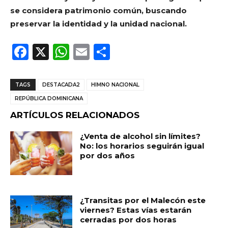
se considera patrimonio común, buscando
preservar la identidad y la unidad nacional.
F
X
W
E
C
a
h
m
o
c
a
ai
m
TAGS
DESTACADA2
HIMNO NACIONAL
e
ts
l
p
REPÚBLICA DOMINICANA
b
A
ar
ARTÍCULOS RELACIONADOS
o
p
ti
¿Venta de alcohol sin límites?
o
p
r
No: los horarios seguirán igual
por dos años
k
¿Transitas por el Malecón este
viernes? Estas vías estarán
cerradas por dos horas