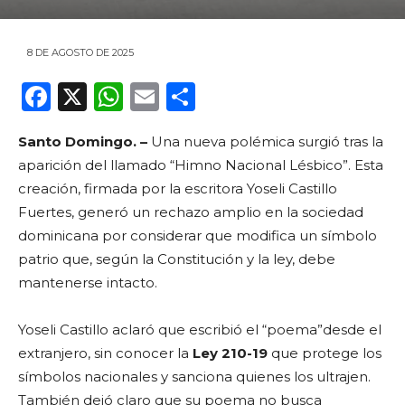
8 DE AGOSTO DE 2025
F
X
W
E
C
a
h
m
o
Santo Domingo. –
Una nueva polémica surgió tras la
c
a
ai
m
aparición del llamado “Himno Nacional Lésbico”. Esta
e
ts
l
p
creación, firmada por la escritora Yoseli Castillo
b
A
ar
Fuertes, generó un rechazo amplio en la sociedad
o
p
ti
dominicana por considerar que modifica un símbolo
patrio que, según la Constitución y la ley, debe
o
p
r
mantenerse intacto.
k
Yoseli Castillo aclaró que escribió el “poema”desde el
extranjero, sin conocer la
Ley 210-19
que protege los
símbolos nacionales y sanciona quienes los ultrajen.
También dejó claro que su poema no busca