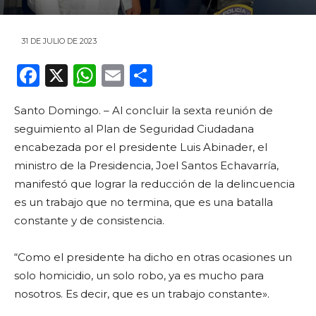
31 DE JULIO DE 2023
F
X
W
E
C
a
h
m
o
Santo Domingo. – Al concluir la sexta reunión de
c
a
ai
m
seguimiento al Plan de Seguridad Ciudadana
e
ts
l
p
encabezada por el presidente Luis Abinader, el
b
A
ar
ministro de la Presidencia, Joel Santos Echavarría,
o
p
ti
manifestó que lograr la reducción de la delincuencia
es un trabajo que no termina, que es una batalla
o
p
r
constante y de consistencia.
k
“Como el presidente ha dicho en otras ocasiones un
solo homicidio, un solo robo, ya es mucho para
nosotros. Es decir, que es un trabajo constante».