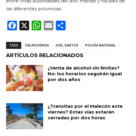
entre otras autoridades del alto mando y fiscales de
las diferentes provincias.
F
X
W
E
C
a
h
m
o
c
a
ai
m
TAGS
DELINCUENCIA
JOEL SANTOS
POLICÍA NACIONAL
e
ts
l
p
ARTÍCULOS RELACIONADOS
b
A
ar
¿Venta de alcohol sin límites?
o
p
ti
No: los horarios seguirán igual
por dos años
o
p
r
k
¿Transitas por el Malecón este
viernes? Estas vías estarán
cerradas por dos horas