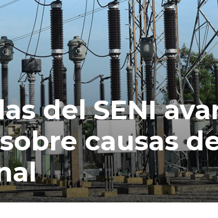
las del SENI ava
 sobre causas de
nal