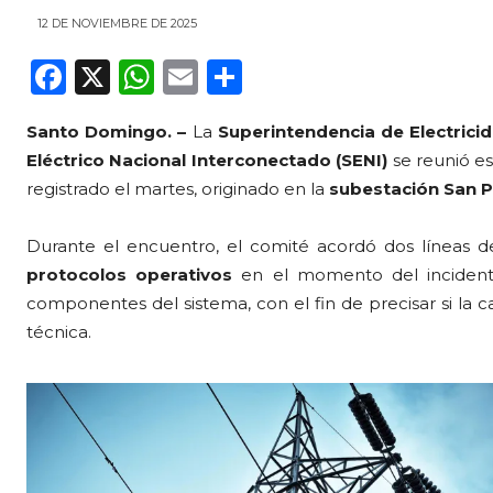
12 DE NOVIEMBRE DE 2025
F
X
W
E
C
a
h
m
o
Santo Domingo. –
La
Superintendencia de Electricid
c
a
ai
m
Eléctrico Nacional Interconectado (SENI)
se reunió e
e
ts
l
p
registrado el martes, originado en la
subestación San P
b
A
ar
o
p
ti
Durante el encuentro, el comité acordó dos líneas de 
protocolos operativos
en el momento del inciden
o
p
r
componentes del sistema, con el fin de precisar si la c
k
técnica.