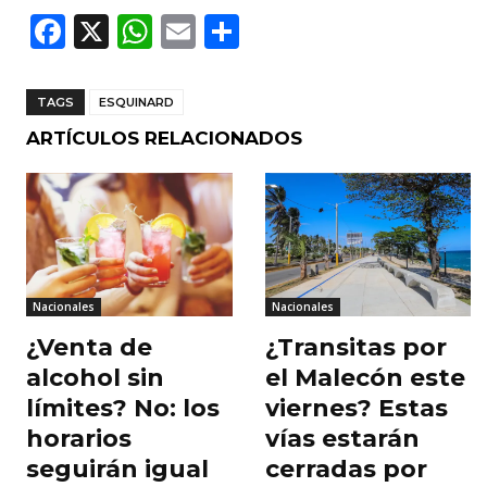
F
X
W
E
C
a
h
m
o
c
a
ai
m
TAGS
ESQUINARD
e
ts
l
p
ARTÍCULOS RELACIONADOS
b
A
ar
o
p
ti
o
p
r
k
Nacionales
Nacionales
¿Venta de
¿Transitas por
alcohol sin
el Malecón este
límites? No: los
viernes? Estas
horarios
vías estarán
seguirán igual
cerradas por