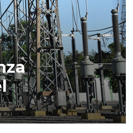
nza
l