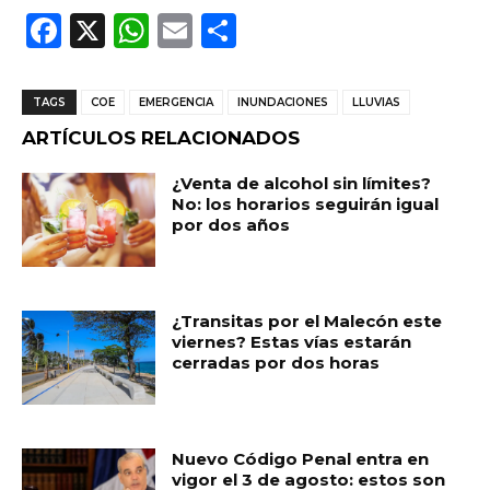
F
X
W
E
C
a
h
m
o
c
a
ai
m
TAGS
COE
EMERGENCIA
INUNDACIONES
LLUVIAS
e
ts
l
p
ARTÍCULOS RELACIONADOS
b
A
ar
¿Venta de alcohol sin límites?
o
p
ti
No: los horarios seguirán igual
por dos años
o
p
r
k
¿Transitas por el Malecón este
viernes? Estas vías estarán
cerradas por dos horas
Nuevo Código Penal entra en
vigor el 3 de agosto: estos son