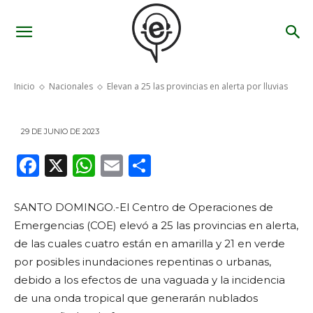
Elevan a 25 las provincias en
alerta por lluvias
Inicio
Nacionales
Elevan a 25 las provincias en alerta por lluvias
29 DE JUNIO DE 2023
F
X
W
E
C
a
h
m
o
c
a
ai
m
SANTO DOMINGO.-El Centro de Operaciones de
Emergencias (COE) elevó a 25 las provincias en alerta,
e
ts
l
p
de las cuales cuatro están en amarilla y 21 en verde
b
A
ar
por posibles inundaciones repentinas o urbanas,
o
p
ti
debido a los efectos de una vaguada y la incidencia
o
p
r
de una onda tropical que generarán nublados